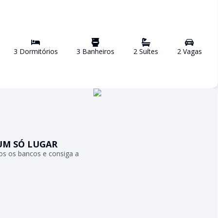
3
Dormitório
s
3
Banheiro
s
2
Suíte
s
2
Vaga
s
UM SÓ LUGAR
s os bancos e consiga a