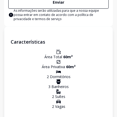
Enviar
As informações serão utilizadas para que a nossa equipe
possa entrar em contato de acordo com a
política de
privacidade e termos de serviço
Características
Área Total
60
m²
Área Privativa
60
m²
2
Dormitório
s
3
Banheiro
s
2
Suíte
s
2
Vaga
s