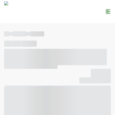
----
----- -----
----- -----
----
-----
---- ------
----- ----- -- ------ ---- ---- -- ----- ----- -----
--- ------
----- ----- -- ------ ----- ----- -- ------
-------------
Compartilhar
Favorito